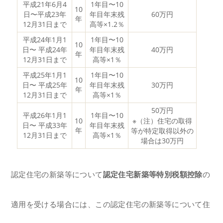
平成21年6月4
1年目〜10
10
日〜平成23年
年目年末残
60万円
年
12月31日まで
高等×1.2％
平成24年1月1
1年目〜10
10
日〜 平成24年
年目年末残
40万円
年
12月31日まで
高等×1％
平成25年1月1
1年目〜10
10
日〜 平成25年
年目年末残
30万円
年
12月31日まで
高等×1％
50万円
平成26年1月1
1年目〜10
10
※（注）住宅の取得
日〜 平成33年
年目年末残
年
等が特定取得以外の
12月31日まで
高等×1％
場合は30万円
認定住宅の新築等について
認定住宅新築等特別税額控除
の
適用を受ける場合には、この認定住宅の新築等について住