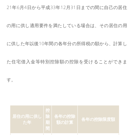
21年6月4日
から平成33年12月31日までの間に自己の居住
の用に供し適用要件を満たしている場合は、その居住の用
に供した年以後10年間の各年分の所得税の額から、計算し
た住宅借入金等特別控除額の控除
を受けることができま
す。
控
居住の用に供し
除
各年の控除
各年の控除限度額
た年
期
額の計算
間