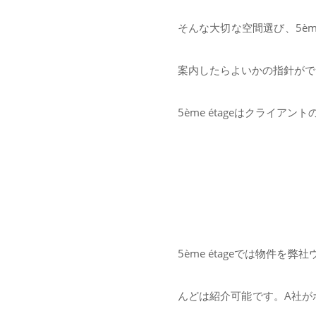
そんな大切な空間選び、5èm
案内したらよいかの指針がで
5ème étageはクライ
5ème étageでは物件
んどは紹介可能です。A社が