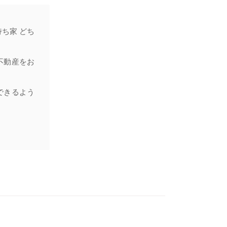
ち家 どち
不動産をお
できるよう