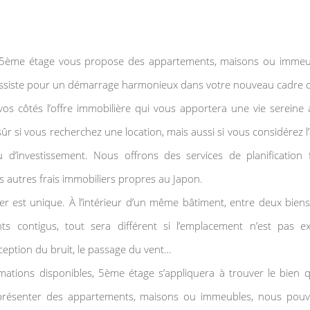
e 5ème étage vous propose des appartements, maisons ou immeu
assiste pour un démarrage harmonieux dans votre nouveau cadre d
os côtés l’offre immobilière qui vous apportera une vie sereine
sûr si vous recherchez une location, mais aussi si vous considérez l’
u d’investissement. Nous offrons des services de planification 
us autres frais immobiliers propres au Japon.
r est unique. À l’intérieur d’un même bâtiment, entre deux biens
s contigus, tout sera différent si l’emplacement n’est pas 
erception du bruit, le passage du vent…
rmations disponibles, 5ème étage s’appliquera à trouver le bien 
présenter des appartements, maisons ou immeubles, nous pouv