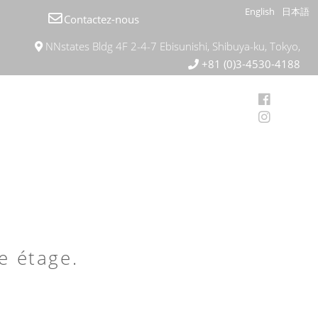
English
日本語
Contactez-nous
NNstates Bldg 4F 2-4-7 Ebisunishi, Shibuya-ku, Tokyo,
+81 (0)3-4530-4188
e étage.