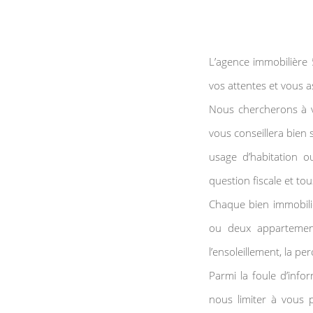
L’agence immobilièr
vos attentes et vous 
Nous chercherons à v
vous conseillera bien 
usage d’habitation o
question fiscale et to
Chaque bien immobilie
ou deux appartement
l’ensoleillement, la p
Parmi la foule d’info
nous limiter à vous 